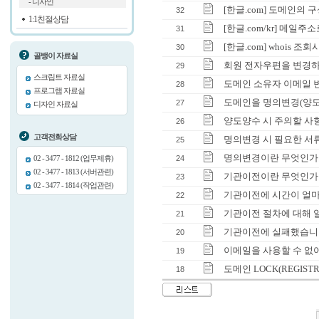
- 디자인
[한글.com] 도메인의 
32
1:1친절상담
[한글.com/kr] 메일
31
[한글.com] whois 
30
골뱅이 자료실
회원 전자우편을 변경하
29
스크립트 자료실
도메인 소유자 이메일 변
28
프로그램 자료실
도메인을 명의변경(양도양
27
디자인 자료실
양도양수 시 주의할 사
26
고객전화상담
명의변경 시 필요한 서
25
명의변경이란 무엇인가
24
02 - 3477 - 1812 (업무제휴)
02 - 3477 - 1813 (서버관련)
기관이전이란 무엇인가
23
02 - 3477 - 1814 (작업관련)
기관이전에 시간이 얼마
22
기관이전 절차에 대해 
21
기관이전에 실패했습니다
20
이메일을 사용할 수 없
19
도메인 LOCK(REGIS
18