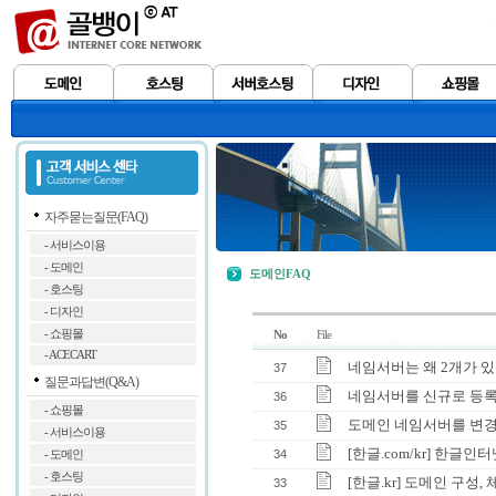
자주묻는질문(FAQ)
- 서비스이용
- 도메인
도메인FAQ
- 호스팅
- 디자인
- 쇼핑몰
No
File
- ACECART
네임서버는 왜 2개가 있
37
질문과답변(Q&A)
네임서버를 신규로 등록
36
- 쇼핑몰
도메인 네임서버를 변경
35
- 서비스이용
[한글.com/kr] 한글
34
- 도메인
- 호스팅
[한글.kr] 도메인 구성,
33