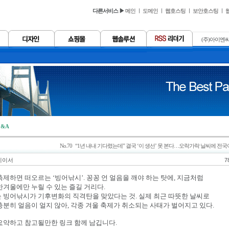
다른서비스 ▶
메인
ㅣ
도메인
ㅣ
웹호스팅
ㅣ
보안호스팅
ㅣ
(주)아이엔씨
&A
No.70 “1년 내내 기다렸는데” 결국 ‘이 생선’ 못 본다…오락가락 날씨에 전국이
 이이서
7
축제하면 떠오르는 ‘빙어낚시’. 꽁꽁 언 얼음을 깨야 하는 탓에, 지금처럼
한겨울에만 누릴 수 있는 즐길 거리다.
 빙어낚시가 기후변화의 직격탄을 맞았다는 것. 실제 최근 따뜻한 날씨로
충분히 얼음이 얼지 않아, 각종 겨울 축제가 취소되는 사태가 벌어지고 있다.
요약하고 참고될만한 링크 함께 남깁니다.