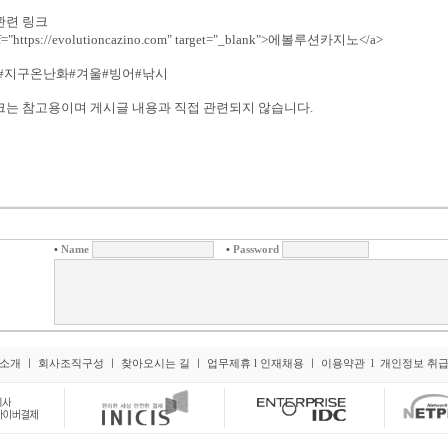
관련 링크
ef="https://evolutioncazino.com" target="_blank">에볼루션카지노</a>
#지구온난화#겨울#빙어#낚시
크는 참고용이며 게시글 내용과 직접 관련되지 않습니다.
•
•
Name
Password
소개
ㅣ
회사조직구성
ㅣ
찾아오시는 길
ㅣ
업무제휴
l
인재채용
ㅣ
이용약관
l
개인정보 취