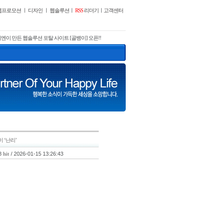
웹프로모션
ㅣ
디자인
ㅣ
웹솔루션
ㅣ
RSS
리더기
ㅣ
고객센터
엔이 만든 웹솔루션 포탈 사이트 [골뱅이] 오픈!!
 ‘난리’
8
/ 2026-01-15 13:26:43
hit