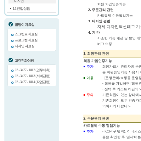
- 디자인
회원 가입인증기능
1:1친절상담
2. 주문관리 관련
카드결제 수동팝업기능
3. 디자인 관련
골뱅이 자료실
자체 디자인액션테그 기
4. 기 타
스크립트 자료실
사소한 기능 개선 및 보안 패
프로그램 자료실
버그 수정
디자인 자료실
1. 회원관리 관련
고객전화상담
회원 가입인증기능
■ 추가 :
회원가입시 관리자의 승인
02 - 3477 - 1812 (업무제휴)
본 회원승인기능 사용시 
02 - 3477 - 1813 (서버관련)
■ 이용 :
- [운영관리/쇼핑몰 운영정
02 - 3477 - 1814 (작업관련)
- 회원을 가입하면 [회
- 선택 후 리스트 하단의
■ 주의 :
기존회원이 있는 상태에서
기존회원이 모두 인증 대
의하시기 바랍니다.
2. 주문관리 관련
카드결제 수동 팝업기능
■ 추가 :
- KCP(구 텔렉), 이
용을 확인한 후 '결제'