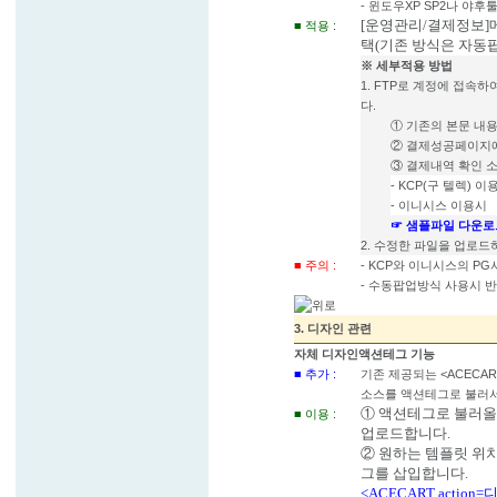
- 윈도우XP SP2나 야
[운영관리/결제정보]메뉴
■ 적용 :
택(기존 방식은 자동팝업 
※ 세부적용 방법
1. FTP로 계정에 접속하여 
다.
① 기존의 본문 내
② 결제성공페이지에
③ 결제내역 확인 
- KCP(구 텔렉) 이
- 이니시스 이용시
☞ 샘플파일 다운로
2. 수정한 파일을 업로
■ 주의 :
- KCP와 이니시스의 
- 수동팝업방식 사용시 
3. 디자인 관련
자체 디자인액션테그 기능
■ 추가 :
기존 제공되는 <ACECAR
소스를 액션테그로 불러서
① 액션테그로 불러올 
■ 이용 :
업로드합니다.
② 원하는 템플릿 위치
그를 삽입합니다.
<ACECART actio