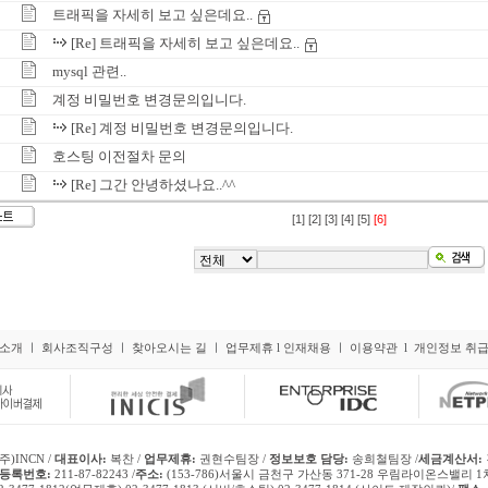
트래픽을 자세히 보고 싶은데요..
[Re] 트래픽을 자세히 보고 싶은데요..
mysql 관련..
계정 비밀번호 변경문의입니다.
[Re] 계정 비밀번호 변경문의입니다.
호스팅 이전절차 문의
[Re] 그간 안녕하셨나요..^^
[1]
[2]
[3]
[4]
[5]
[6]
소개
ㅣ
회사조직구성
ㅣ
찾아오시는 길
ㅣ
업무제휴
l
인재채용
ㅣ
이용약관
l
개인정보 취
주)INCN /
대표이사:
복찬 /
업무제휴:
권현수팀장 /
정보보호 담당:
송희철팀장 /
세금계산서:
등록번호:
211-87-82243 /
주소:
(153-786)서울시 금천구 가산동 371-28 우림라이온스밸리 1차